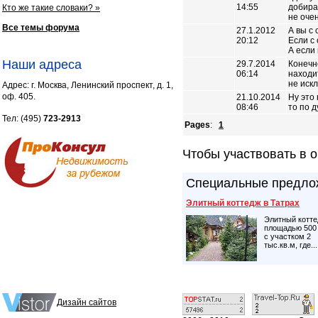
14:55
добира
Кто же такие словаки? »
не оче
Все темы форума
27.1.2012
А вы с
20:12
Если с
А если 
Наши адреса
29.7.2014
Конечн
06:14
находит
не иск
Адрес: г. Москва, Ленинский проспект, д. 1,
оф. 405.
21.10.2014
Ну это 
08:46
то по 
Тел: (495)
723-2913
Pages
:
1
Чтобы участвовать в 
Специальные предло
Элитный коттедж в Татрах
Элитный котт
площадью 500 
с участком 2
тыс.кв.м, где...
Дизайн сайтов