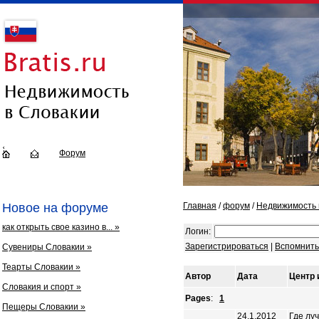
Форум
Новое на форуме
Главная
/
форум
/
Недвижимость 
как открыть свое казино в... »
Логин:
Зарегистрироваться
|
Вспомнить
Сувениры Словакии »
Теарты Словакии »
Автор
Дата
Центр 
Словакия и спорт »
Pages
:
1
Пещеры Словакии »
24.1.2012
Где лу