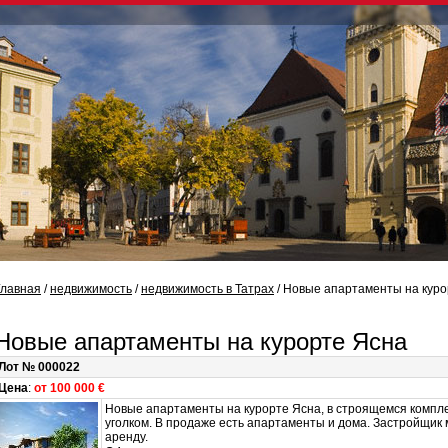
Главная
/
недвижимость
/
недвижимость в Татрах
/ Новые апартаменты на куро
Новые апартаменты на курорте Ясна
Лот № 000022
Цена
:
от 100 000 €
Новые апартаменты на курорте Ясна, в строящемся компле
уголком. В продаже есть апартаменты и дома. Застройщик 
аренду.